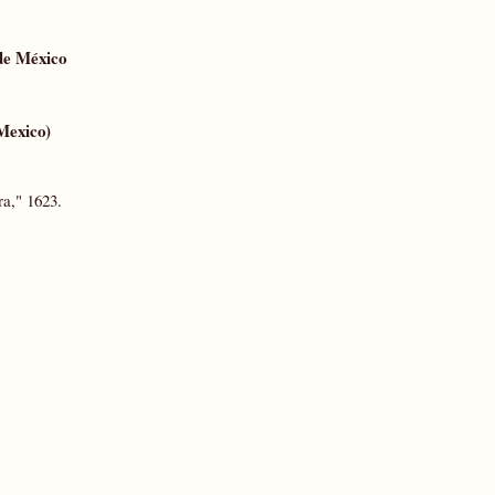
de México
 Mexico)
a," 1623.