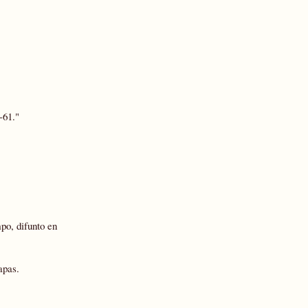
-61."
po, difunto en
apas.