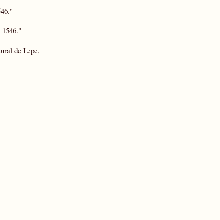
546."
, 1546."
tural de Lepe,