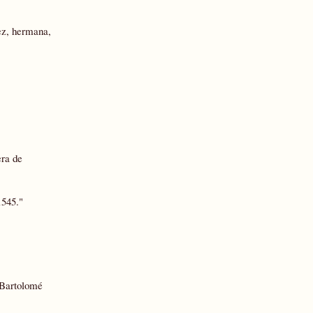
ez, hermana,
era de
1545."
 Bartolomé