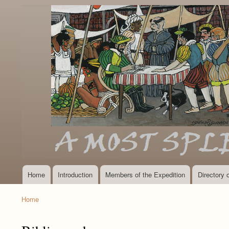
Home
Introduction
Members of the Expedition
Directory
Main
navigation
Home
Breadcrumb