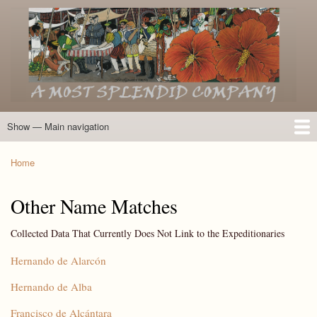
Skip
to
main
content
Show — Main navigation
Main
navigation
Home
Introduction
Members of the Expedition
Directory of Members
Other Key Players
Other Name Matches
Glossary
Bibliography
Maps
Photographs
About
Home
Breadcrumb
Other Name Matches
Collected Data That Currently Does Not Link to the Expeditionaries
Hernando de Alarcón
Hernando de Alba
Francisco de Alcántara