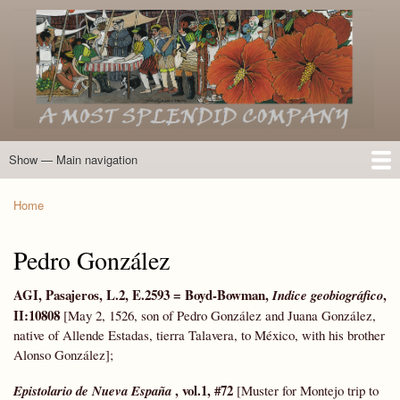
Skip
to
main
content
Show — Main navigation
Main
navigation
Home
Introduction
Members of the Expedition
Directory of Members
Other Key Players
Other Name Matches
Glossary
Bibliography
Maps
Photographs
About
Home
Breadcrumb
Pedro González
AGI, Pasajeros, L.2, E.2593 =
Boyd-Bowman
,
,
Indice geobiográfico
II:10808
[May 2, 1526, son of Pedro González and Juana González,
native of Allende Estadas, tierra Talavera, to México, with his brother
Alonso González];
, vol.1, #72
Epistolario
de Nueva España
[Muster for Montejo trip to