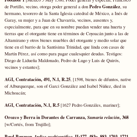
Pedro González
de Portillo, vecino, otorga poder general a don
, su
hermano, tesorero de la Santa Iglesia catedral de México, a Inés de
Garay, su mujer y a Juan de Chavarría, vecinos, ausentes y,
especialmente, para que en su nombre puedan vender una huerta y
tierras que el otorgante tiene en términos de Coyoacán junto a las de
Altamirano y otros bienes muebles del otorgante y medio solar que
tiene en el barrio de la Santísima Trinidad, que linda con casas de
Martín Pérez, así como para pagar cualesquier deudas. Testigos:
Diego de Lidueña Maldonado, Pedro de Lugo y Luis de Quirós,
vecinos y estantes];
AGI, Contratación, 491, N.1, R.25
, [1598, bienes de difuntos, native
of Alburquerque, son of Garci González and Isabel Núñez, died in
Michoacán;
AGI, Contratación, N.1, R.5
[1627 Pedro Gonzáles, mariner];
Orozco y
Berra
in Dorantes de Carranza,
, 368
Sumaría relación
[w/Cortés, from Trujillo];
Boyd-Bowman
,
, II:177, 483a, 883, 1703, 1721,
Indice geobiográfico