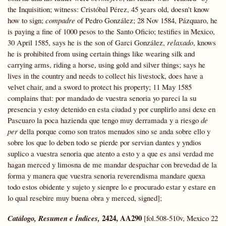
the Inquisition; witness: Cristóbal Pérez, 45 years old, doesn't know
how to sign;
compadre
of Pedro González; 28 Nov 1584, Pázquaro, he
is paying a fine of 1000 pesos to the Santo Oficio; testifies in Mexico,
30 April 1585, says he is the son of Garci González,
relaxado
, knows
he is prohibited from using certain things like wearing silk and
carrying arms, riding a horse, using gold and silver things; says he
lives in the country and needs to collect his livestock, does have a
velvet chair, and a sword to protect his property; 11 May 1585
complains that: por mandado de vuestra senoria yo pareci la su
presencia y estoy detenido en esta ciudad y por cunplirlo ansi dexe en
Pascuaro la poca hazienda que tengo muy derramada y a riesgo
de
per
della porque como son tratos menudos sino se anda sobre ello y
sobre los que lo deben todo se pierde por servian dantes y yndios
suplico a vuestra senoria que atento a esto y a que es ansi verdad me
hagan merced y limosna de me mandar despachar con brevedad de la
forma y manera que vuestra senoria reverendisma mandare quexa
todo estos obidente y sujeto y sienpre lo e procurado estar y estare en
lo qual resebire muy buena obra y merced, signed];
2424, AA290
Catálogo, Resumen e Índices
,
[fol.508-510v, Mexico 22