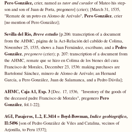
Pero González,
crier, named as
tutor and curador
of Mateo his step-
son and son of Juan de Porta, pregonero] (crier); [March 31, 1535,
Pero González
"Remate de un potro en Alonso de Arévalo",
, crier
[no mention of Pero González];
Sevilla del Rio,
Breve estudio
[p.206: transcription of a document
from the AHMC, página de la Act-Relación del cabildo de Colima,
Pedro
November 25, 1535, shows a Juan Fernández, escribano, and a
González
,
pregonero
(crier); p. 207: transcription of a document from
the AHMC, remate que se hizo en Colima de los bienes del cura
Francisco de Morales, December 23, 1536: making purchases are
Bartolomé Sánchez, minero de Alonso de Arévalo; an Hernand
García, a Pero González, Juan de Salamanca, and a Pedro Dávila];
AHMC, Caja A1, Exp. 3
[Dec. 17, 1536, "Inventory of the goods of
Pero
the deceased padre Francisco de Morales", pregonero
González
, fol.1-22];
AGI, Pasajeros, L.2, E.3414 =
Boyd-Bowman
,
,
Indice geobiográfico
II:5496
[son of Pedro González de Viles and Catalina, vecinos of
Arjonilla, to Peru 1537];