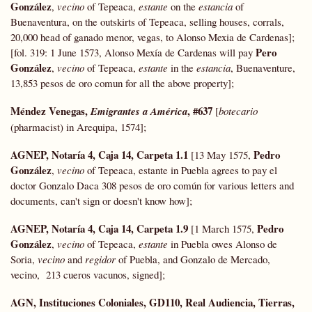
González
,
vecino
of Tepeaca,
estante
on the
estancia
of
Buenaventura, on the outskirts of Tepeaca, selling houses, corrals,
20,000 head of ganado menor, vegas, to Alonso Mexia de Cardenas];
Pero
[fol. 319: 1 June 1573, Alonso Mexía de Cardenas will pay
González
,
vecino
of Tepeaca,
estante
in the
estancia
, Buenaventure,
13,853 pesos de oro comun for all the above property];
Méndez Venegas,
, #637
Emigrantes
a América
[
botecario
(pharmacist) in Arequipa, 1574];
AGNEP, Notaría 4, Caja 14, Carpeta 1.1
Pedro
[13 May 1575,
González
,
vecino
of Tepeaca, estante in Puebla agrees to pay el
doctor Gonzalo Daca 308 pesos de oro común for various letters and
documents, can't sign or doesn't know how];
AGNEP, Notaría 4, Caja 14, Carpeta 1.9
Pedro
[1 March 1575,
González
,
vecino
of Tepeaca,
estante
in Puebla owes Alonso de
Soria,
vecino
and
regidor
of Puebla, and Gonzalo de Mercado,
vecino, 213 cueros vacunos, signed];
AGN, Instituciones Coloniales, GD110, Real Audiencia, Tierras,