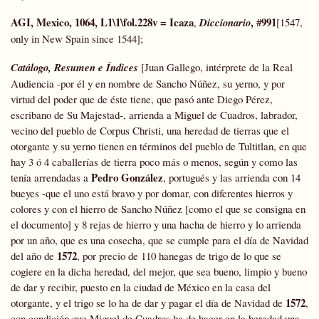
AGI, Mexico, 1064, L1\1\fol.228v =
Icaza
, #991
,
Diccionario
[1547,
only in New Spain since 1544];
Catálogo, Resumen e Índices
[Juan Gallego, intérprete de la Real
Audiencia -por él y en nombre de Sancho Núñez, su yerno, y por
virtud del poder que de éste tiene, que pasó ante Diego Pérez,
escribano de Su Majestad-, arrienda a Miguel de Cuadros, labrador,
vecino del pueblo de Corpus Christi, una heredad de tierras que el
otorgante y su yerno tienen en términos del pueblo de Tultitlan, en que
hay 3 ó 4 caballerías de tierra poco más o menos, según y como las
Pedro González
tenía arrendadas a
, portugués y las arrienda con 14
bueyes -que el uno está bravo y por domar, con diferentes hierros y
colores y con el hierro de Sancho Núñez [como el que se consigna en
el documento] y 8 rejas de hierro y una hacha de hierro y lo arrienda
por un año, que es una cosecha, que se cumple para el día de Navidad
1572
del año de
, por precio de 110 hanegas de trigo de lo que se
cogiere en la dicha heredad, del mejor, que sea bueno, limpio y bueno
de dar y recibir, puesto en la ciudad de México en la casa del
1572
otorgante, y el trigo se lo ha de dar y pagar el día de Navidad de
,
con condición que Miguel de Cuadros ha de hacer en la heredad una