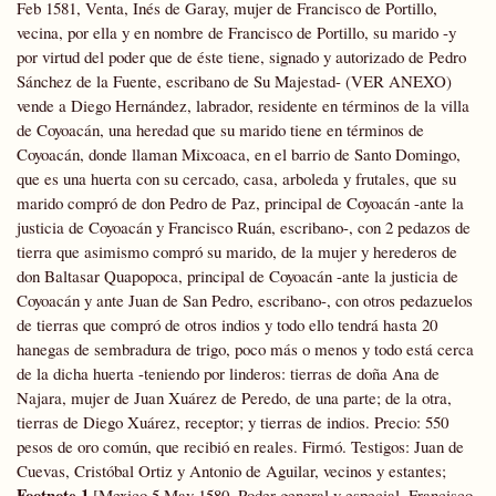
Feb 1581, Venta, Inés de Garay, mujer de Francisco de Portillo,
vecina, por ella y en nombre de Francisco de Portillo, su marido -y
por virtud del poder que de éste tiene, signado y autorizado de Pedro
Sánchez de la Fuente, escribano de Su Majestad- (VER ANEXO)
vende a Diego Hernández, labrador, residente en términos de la villa
de Coyoacán, una heredad que su marido tiene en términos de
Coyoacán, donde llaman Mixcoaca, en el barrio de Santo Domingo,
que es una huerta con su cercado, casa, arboleda y frutales, que su
marido compró de don Pedro de Paz, principal de Coyoacán -ante la
justicia de Coyoacán y Francisco Ruán, escribano-, con 2 pedazos de
tierra que asimismo compró su marido, de la mujer y herederos de
don Baltasar Quapopoca, principal de Coyoacán -ante la justicia de
Coyoacán y ante Juan de San Pedro, escribano-, con otros pedazuelos
de tierras que compró de otros indios y todo ello tendrá hasta 20
hanegas de sembradura de trigo, poco más o menos y todo está cerca
de la dicha huerta -teniendo por linderos: tierras de doña Ana de
Najara, mujer de Juan Xuárez de Peredo, de una parte; de la otra,
tierras de Diego Xuárez, receptor; y tierras de indios. Precio: 550
pesos de oro común, que recibió en reales. Firmó. Testigos: Juan de
Cuevas, Cristóbal Ortiz y Antonio de Aguilar, vecinos y estantes;
Footnote 1
[Mexico 5 May 1580, Poder general y especial, Francisco