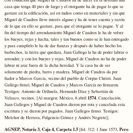
casa que tenga 40 pies de largo y el otorgante ha de pagar lo que se
gastare en la edificación, así en indios como en materiales y sin que
Miguel de Cuadros lleve interés alguno y ha de tener cuenta y razón
de lo que en ello se gastare, para que el otorgante se lo pague. Y al
fin del tiempo del arrendamiento Miguel de Cuadros le ha de volver
los bueyes, rejas y hacha, tales y tan buenos como se le han entregado
y para cumplirlo le ha de dar fianzas y después de haber hecho los
barbechos, la tierra que quedara, Juan Gallego la ha de poder labrar o
arrendar; y con los bueyes y rejas, Miguel de Cuadros no ha de poder
labrar ni arar fuera de la dicha heredad. Y la casa ha de ser
solamente de piedra, barro y madera. Miguel de Cuadros da por
fiador a Marcos García, vecino del pueblo de Corpus Christi. Juan
Gallego firmó; Miguel de Cuadros y Marcos García no firmaron.
Testigos: Antonio de Orihuela, Hernando Díaz y Sebastián de
1574
Velasco, vecinos. [Al margen: México, 6 abril
. Cancelación.
Juan Gallegos y Miguel de Cuadros dieron por rota y cancelada esta
escritura y se dieron por pagados. Juan Gallegos firmó. Testigos:
Melchor de Herrera, Fulgencio Gómez y Andrés Negrete];
AGNEP, Notaría 3, Caja 4, Carpeta 1.5
Pero
[fol. 312: 1 June 1573,