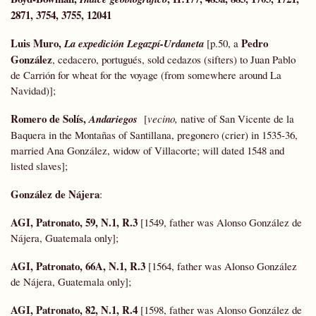
2871, 3754, 3755, 12041
Luis Muro,
Pedro
La expedición Legazpí-Urdaneta
[p.50, a
González
, cedacero, portugués, sold cedazos (sifters) to Juan Pablo
de Carrión for wheat for the voyage (from somewhere around La
Navidad)];
Romero de Solís,
Andariegos
[
vecino,
native of San Vicente de la
Baquera in the Montañas of Santillana, pregonero (crier) in 1535-36,
married Ana González, widow of Villacorte; will dated 1548 and
listed slaves];
González de Nájera
:
AGI, Patronato, 59, N.1, R.3
[1549, father was Alonso González de
Nájera, Guatemala only];
AGI, Patronato, 66A, N.1, R.3
[1564, father was Alonso González
de Nájera, Guatemala only];
AGI, Patronato, 82, N.1, R.4
[1598, father was Alonso González de