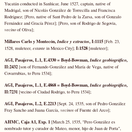
Yucatán conducted in Sanlúcar, June 1527, captain, native of
Madrigal, son of Nicolás González de Torrecilla and Francisca
Rodríguez; [Pero, native of Sant Pedro de la Zarsa, son of Gonzalo
Fernández and Gracía Pérez]; [Pero, son of Rodrigo de Segovia,
vecino
of Oliva];
Millares Carlo y Montecón,
, I:
1115
Indice y extractos
[Feb. 23,
I:
1528
1528, muleteer,
estante
in Mexico City];
[muleteer];
AGI, Pasajeros, L.1, E.4330 =
Boyd-Bowman
,
,
Indice geobiográfico
II:2432
[son of Fernando González and María de Vega, native of
Covarrubias, to Peru 1534];
AGI, Pasajeros, L.1, E.4868 =
Boyd-Bowman
,
,
Indice geobiográfico
II:7231
[vecino of Ciudad Rodrigo, to Peru 1534];
AGI, Pasajeros, L.2, E.2213
[Sept. 24, 1535, son of Pedro González
Fray Sancho and Juana García,
vecinos
of Fuente del Arco];
AHMC, Caja A1, Exp. 1
[March 25, 1535, "Pero González es
nombrado tutor y curador de Mateo, menor, hijo de Juan de Porta",