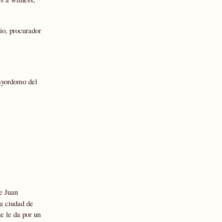
cio, procurador
mayordomo del
e Juan
a ciudad de
e le da por un