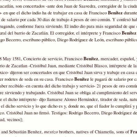
 Zacatlán, son concertados -ante don Juan de Saavedra, corregidor de la ciu
Benítez
- en que el dicho indio ha de trabajar en casa de Francisco
durante
do de salario por cada 30 días de trabajo 4 pesos de oro común. Y confesó ha
á pagando, conforme fuera sirviendo. El indio dio para más seguridad de que
Benítez
ural del barrio de Zacatlán. El corregidor, el intérprete y Francisco
go Becerro, escribano público, Diego Rodríguez de León, escribano públic
Benítez
8 May 1581, Concierto de servicio, Francisco
, mercader, español, 
rrio de Zacatlan -Cristóbal Juan, mediante Cristóbal Blasco, intérprete de l
co- dijeron ser concertados en que Cristóbal Juan sirva y trabaje en casa 
Benítez
acer rodetes de seda en su casa. Francisco
le pagará de salario por c
aber recibido -en cuenta del dicho trabajo y servicio- 21 pesos de oro comú
e sirviendo y trabajando. Cristóbal Juan se obliga al cumplimiento del serv
e el dicho intérprete- dijo llamarse Alonso Hernández, tirador de seda, natu
el dicho servicio y lo que dicho es y, donde no, que el fiador lo cumplirá y 
co. Cristóbal Juan no firmó. Testigos: Rodrigo Becerro, Diego Rodríguez d
ad, vecinos];
Fra
o and Sebastián Benítez,
mestizo
brothers, natives of Chiametla, sons of