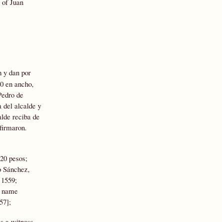
 of Juan
n y dan por
40 en ancho,
 Pedro de
 del alcalde y
alde reciba de
firmaron.
 20 pesos;
lo Sánchez,
 1559;
s name
57];
s a witness,