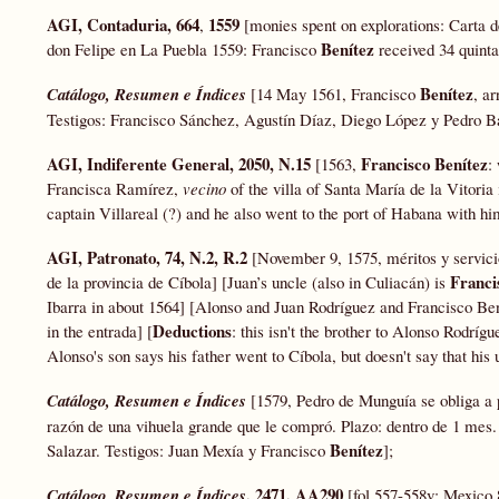
AGI, Contaduria, 664
1559
,
[monies spent on explorations: Carta d
Benítez
don Felipe en La Puebla 1559: Francisco
received 34 quinta
Benítez
Catálogo, Resumen e Índices
[14 May 1561, Francisco
, a
Testigos: Francisco Sánchez, Agustín Díaz, Diego López y Pedro Ba
AGI, Indiferente General, 2050, N.15
Francisco Benítez
[1563,
:
Francisca Ramírez,
vecino
of the villa of Santa María de la Vitoria
captain Villareal (?) and he also went to the port of Habana with hi
AGI, Patronato, 74, N.2, R.2
[November 9, 1575, méritos y servici
Franci
de la provincia de Cíbola] [Juan’s uncle (also in Culiacán) is
Ibarra in about 1564] [Alonso and Juan Rodríguez and Francisco Ben
Deductions
in the entrada] [
: this isn't the brother to Alonso Rodrí
Alonso's son says his father went to Cíbola, but doesn't say that his 
Catálogo, Resumen e Índices
[1579, Pedro de Munguía se obliga a p
razón de una vihuela grande que le compró. Plazo: dentro de 1 mes.
Benítez
Salazar. Testigos: Juan Mexía y Francisco
];
, 2471, AA290
Catálogo, Resumen e Índices
[fol.557-558v: Mexico 