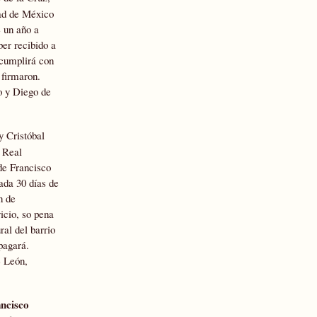
dad de México
 un año a
ber recibido a
 cumplirá con
firmaron.
o y Diego de
y Cristóbal
a Real
de Francisco
ada 30 días de
n de
icio, so pena
ral del barrio
pagará.
e León,
ncisco