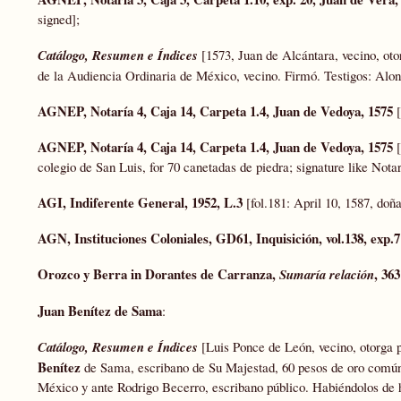
signed];
Catálogo, Resumen e Índices
[1573, Juan de Alcántara, vecino, ot
de la Audiencia Ordinaria de México, vecino. Firmó. Testigos: Alon
AGNEP, Notaría 4, Caja 14, Carpeta 1.4, Juan de Vedoya, 1575
[
AGNEP, Notaría 4, Caja 14, Carpeta 1.4, Juan de Vedoya, 1575
[
colegio de San Luis, for 70 canetadas de piedra; signature like Nota
AGI, Indiferente General, 1952, L.3
[fol.181: April 10, 1587, do
AGN, Instituciones Coloniales, GD61, Inquisición, vol.138, exp.7
Orozco y Berra in Dorantes de Carranza,
, 36
Sumaría relación
Juan Benítez de Sama
:
Catálogo, Resumen e Índices
[Luis Ponce de León, vecino, otorga 
Benítez
de Sama, escribano de Su Majestad, 60 pesos de oro común q
México y ante Rodrigo Becerro, escribano público. Habiéndolos de hab