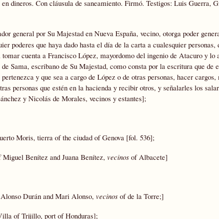
ó en dineros. Con cláusula de saneamiento. Firmó. Testigos: Luis Guerra, G
dor general por Su Majestad en Nueva España, vecino, otorga poder gener
uier poderes que haya dado hasta el día de la carta a cualesquier personas,
a tomar cuenta a Francisco López, mayordomo del ingenio de Atacuro y lo a
de Sama, escribano de Su Majestad, como consta por la escritura que de el
 pertenezca y que sea a cargo de López o de otras personas, hacer cargos, 
as personas que estén en la hacienda y recibir otros, y señalarles los salar
ánchez y Nicolás de Morales, vecinos y estantes];
Puerto Moris, tierra of the ciudad of Genova [fol. 536];
of Miguel Benítez and Juana Benítez,
vecinos
of Albacete]
f Alonso Durán and Mari Alonso,
vecinos
of de la Torre;]
illa of Trijillo, port of Honduras];