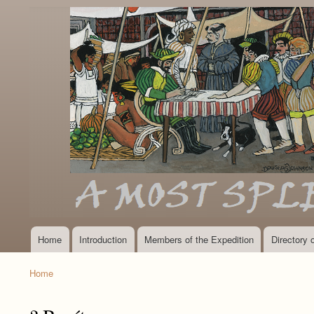
Home
Introduction
Members of the Expedition
Directory
Main
navigation
Home
Breadcrumb