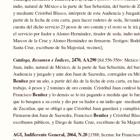
indio, natural de México a la parte de San Sebastián, del barrio de
y mediante Cristóbal Blasco, intérprete de esta Audiencia y Juzgado
partir de la fecha de esta carta, para hacer rodetes de seda, llevan
cuenta del dicho servicio 23 pesos de oro común y el resto se le ir
el servicio por fiador a Alonso Hernández, tirador de seda, indio nat
Marcos de la Cruz y Alonso Hernández no firmaron. Testigos: Rodri
Santa Cruz, escribano de Su Majestad, vecinos];
, 2470, AA290
Catálogo, Resumen e Índices
[fol.556-556v: Mexico 
Juan, indio, natural de México, de la parte de San Sebastián, del ba
Audiencia y juzgado y ante don Juan de Saavedra, corregidor en Méxi
Benítez
por un año, a partir del día de la fecha de esta carta, en h
trabajo, 4 pesos y 2 tomines de oro común. Cristóbal Juan confesó h
Benítez
Francisco
y lo demás se lo irá pagando a medida que lo fuer
que lo busquen a su costa y dio por su fiador a un indio que -mediant
de Zacatlan, que se obligó a que Cristóbal Juan guardará y cumplirá 
Benítez
Firmaron don Juan de Saavedra, Francisco
y Cristóbal Blas
escribanos públicos, y Diego de Santa Cruz, escribano de Su Majest
AGI, Indiferente General, 2064, N.20
[1588; license for Francisc