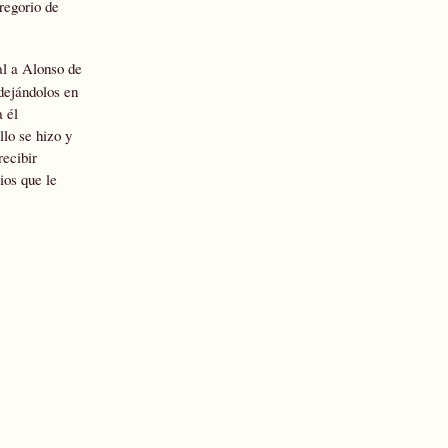
regorio de
al a Alonso de
 dejándolos en
 él
lo se hizo y
recibir
ios que le