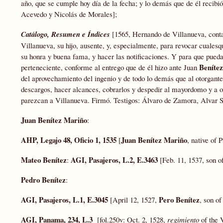
año, que se cumple hoy día de la fecha; y lo demás que de él recibi
Acevedo y Nicolás de Morales];
Catálogo, Resumen e Índices
[1565, Hernando de Villanueva, conta
Villanueva, su hijo, ausente, y, especialmente, para revocar cualesq
su honra y buena fama, y hacer las notificaciones. Y para que pued
Benítez
perteneciente, conforme al entrego que de él hizo ante Juan
del aprovechamiento del ingenio y de todo lo demás que al otorgante
descargos, hacer alcances, cobrarlos y despedir al mayordomo y a otr
parezcan a Villanueva. Firmó. Testigos: Álvaro de Zamora, Alvar S
Juan Benítez Mariño
:
AHP, Legajo 48, Oficio 1, 1535
Juan Benítez Mariño
[
, native of 
Mateo Benítez
AGI, Pasajeros, L.2, E.3463
:
[Feb. 11, 1537, son 
Pedro Benítez
:
AGI, Pasajeros, L.1, E.3045
Pero Benítez
[April 12, 1527,
, son o
AGI, Panama, 234, L.3
[fol.250v: Oct. 2, 1528,
regimiento
of the V