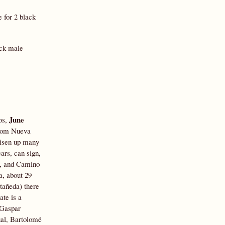
e for 2 black
ack male
June
os,
from Nueva
risen up many
rs, can sign,
n, and Camino
a, about 29
tañeda) there
ate is a
 Gaspar
ual, Bartolomé