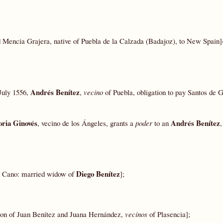
d Mencia Grajera, native of Puebla de la Calzada (Badajoz), to New Spain
Andrés Benítez
July 1556,
,
vecino
of Puebla, obligation to pay Santos de 
ria Ginovés
Andrés Benítez
, vecino de los Ángeles, grants a
poder
to an
,
Diego Benítez
 Cano: married widow of
];
son of Juan Benítez and Juana Hernández,
vecinos
of Plasencia];