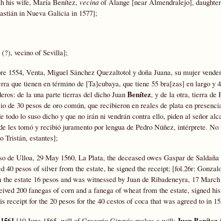
th his wife, María Benítez,
vecina
of Alange [near Almendralejo], daughter
astián in Nueva Galicia in 1577];
?), vecino of Sevilla];
bre 1554, Venta, Miguel Sánchez Quezaltotol y doña Juana, su mujer vende
erra que tienen en término de [Ta]cubaya, que tiene 55 bra[zas] en largo y 
Benítez
eros: de la una parte tierras del dicho Juan
, y de la otra, tierra de
 de 30 pesos de oro común, que recibieron en reales de plata en presencia
todo lo suso dicho y que no irán ni vendrán contra ello, piden al señor alc
lde les tomó y recibió juramento por lengua de Pedro Núñez, intérprete. No 
 Tristán, estantes];
onso de Ulloa, 29 May 1560, La Plata, the deceased owes Gaspar de Saldaña
ed 40 pesos of silver from the estate, he signed the receipt; [fol.26r: Gonza
m the estate 16 pesos and was witnessed by Juan de Ribadeneyra, 17 March
ceived 200 fanegas of corn and a fanega of wheat from the estate, signed hi
s receipt for the 20 pesos for the 40 cestos of coca that was agreed to in 15
 1561
Juan Benítez
[10 June 1565, will of Gregorio Ginovés makes a will;
i