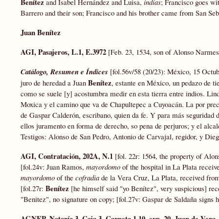
Benítez
and Isabel Hernández and Luisa,
indias
; Francisco goes wi
Barrero and their son; Francisco and his brother came from San Seb
Juan Benítez
AGI, Pasajeros, L.1, E.3972
[Feb. 23, 1534, son of Alonso Narmes (
Catálogo, Resumen e Índices
[fol.56v/58 (20/23): México, 15 Octu
Benítez
juro de heredad a Juan
, estante en México, un pedazo de ti
como se suele [y] acostumbra medir en esta tierra entre indios. Lind
Moxica y el camino que va de Chapultepec a Cuyoacán. La por precio
de Gaspar Calderón, escribano, quien da fe. Y para más seguridad de 
ellos juramento en forma de derecho, so pena de perjuros; y el alca
Testigos: Alonso de San Pedro, Antonio de Carvajal, regidor, y Diego
AGI, Contratación, 202A, N.1
[fol. 22r: 1564, the property of Al
[fol.24v: Juan Ramos,
mayordomo
of the hospital in La Plata receiv
mayordomo
of the
cofradia
de la Vera Cruz, La Plata, received fro
Benítez
[fol.27r:
[he himself said "yo Benítez", very suspicious] re
"Benitez", no signature on copy; [fol.27v: Gaspar de Saldaña signs hi
AGNEP, Notaría 3, Caja 3, Carpeta 1.10, exp. 20, Juan de Vera,