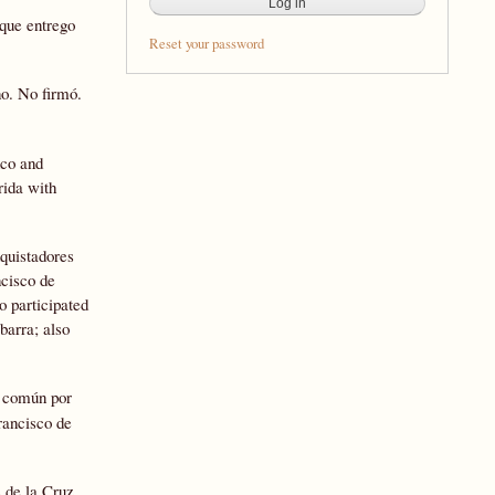
 que entrego
Reset your password
no. No firmó.
nco and
rida with
quistadores
ncisco de
o participated
barra; also
o común por
rancisco de
 de la Cruz,