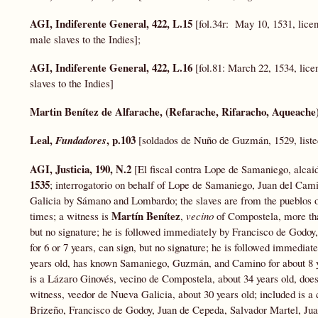
AGI, Indiferente General, 422, L.15
[fol.34r: May 10, 1531, licens
male slaves to the Indies];
AGI, Indiferente General, 422, L.16
[fol.81: March 22, 1534, licen
slaves to the Indies]
Martin Benítez de Alfarache, (Refarache, Rifaracho, Aqueache
Leal,
, p.103
Fundadores
[soldados de Nuño de Guzmán, 1529, list
AGI, Justicia, 190, N.2
[El fiscal contra Lope de Samaniego, alcai
1535
; interrogatorio on behalf of Lope de Samaniego, Juan del Ca
Galicia by Sámano and Lombardo; the slaves are from the pueblos 
Martín Benítez
times; a witness is
,
vecino
of Compostela, more th
but no signature; he is followed immediately by Francisco de God
for 6 or 7 years, can sign, but no signature; he is followed immediat
years old, has known Samaniego, Guzmán, and Camino for about 8 yea
is a Lázaro Ginovés, vecino de Compostela, about 34 years old, does
witness, veedor de Nueva Galicia, about 30 years old; included is a 
Brizeño, Francisco de Godoy, Juan de Cepeda, Salvador Martel, J