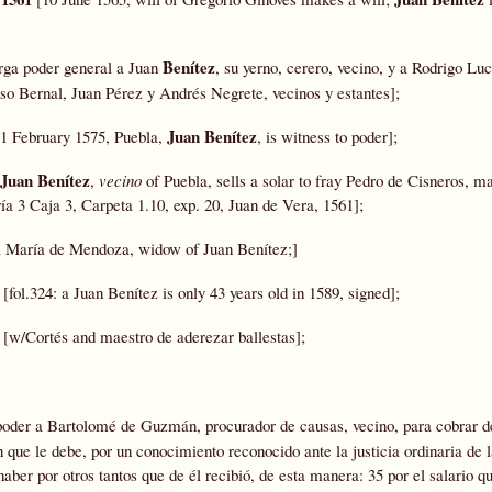
Benítez
orga poder general a Juan
, su yerno, cerero, vecino, y a Rodrigo Lu
so Bernal, Juan Pérez y Andrés Negrete, vecinos y estantes];
Juan Benítez
1 February 1575, Puebla,
, is witness to poder];
Juan Benítez
,
vecino
of Puebla, sells a solar to fray Pedro de Cisneros, 
ría 3 Caja 3, Carpeta 1.10, exp. 20, Juan de Vera, 1561];
ña María de Mendoza, widow of Juan Benítez;]
[fol.324: a Juan Benítez is only 43 years old in 1589, signed];
3
[w/Cortés and maestro de aderezar ballestas];
poder a Bartolomé de Guzmán, procurador de causas, vecino, para cobrar d
ue le debe, por un conocimiento reconocido ante la justicia ordinaria de l
er por otros tantos que de él recibió, de esta manera: 35 por el salario qu