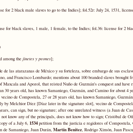
e for 2 black male slaves to go to the Indies]; fol.52r: July 24, 1531, licens
se for black slaves, 1 male, 1 female, to the Indies; fol.36: license for 2 bl
)
ed among the
jinetes y peones
];
de de las atarazanas de México y su forteleza, sobre embargo de sus esclav
mino, and Francisco Lombardo; mentions about 100 branded slaves brought 
of Maxcala and Apozol, that reisted Nuño de Guzmán's conquest and have 
an 30 years old, has known Samaniego, Guzmán, and Camino for about 4 yea
oy, vecino de Compostela, 27 or 28 years old, has known Samaniego, Guzmá
ely by Melchior Díez [Díaz later in the signature slot], vecino de Compostel
rs, can sign, but no signature; after one unrelated witness (a Juan de Cas
 not know any of the principals, does not know how to sign; Cristóbal de Oñ
1534
copy of a July 6,
petition from the justicia e regidores of Compostela,
Martín Benitez
uan de Samaniego, Juan Durán,
, Rodrigo Ximón, Juan Pasc