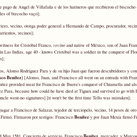
e pago de Angel de Villafaña e de los harineros que recibieron el biscocho
les of bizcocho vaço];
rriero, vecino, otorga poder general a Hernando de Campo, procurador, veci
rrientos, vecinos];
 witness for Cristóbal Franco,
vecino
and native of México, son of Juan Fra
 in Las Indias, age 40 - knows Cristóbal was a soldier in the conquest of Flo
m];
os, Alonso Rodríguez Para y de su hijo Juan que fueron descubridores y con
sco Benítez
] [Alonso, Juan, and Francisco all went on an entrada with Fra
ítez provided meat for Francisco de Ibarra’s conquest of Chiametla and als
guez Para, because how could he have died at Tiguex and survived to go with I
uncle went-no signatures] [it won't be the first time Tello was mistaken];
agar a Francisco de Salazar, tejedor de terciopelo, vecino, 14 pesos de or
Benítez
 Firmó. Firmaron por testigos: Francisco
y por Juan Mexía firmó F
Benítez
8 May 1581, Concierto de servicio, Francisco
, mercader, y Marcos