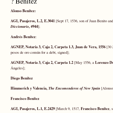
? Benítez
Alonso Benítez
:
AGI, Pasajeros, L.2, E.3041
[Sept 17, 1536, son of Juan Benito an
, #
944
Diccionario
];
Andrés Benítez
:
AGNEP, Notaría 3, Caja 2, Carpeta 1.3, Juan de Vera, 1556
[30 
pesos de oro común for a debt, signed];
AGNEP, Notaría 3, Caja 2, Carpeta 1.2
Lorenzo Do
[May 1556, a
Ángeles];
Diego Benítez
Himmerich y Valencia,
The Encomenderos of New Spain
[Alonso
Francisco Benítez
AGI, Pasajeros, L.1, E.2429
Francisco Benítez
[March 9, 1517,
, 