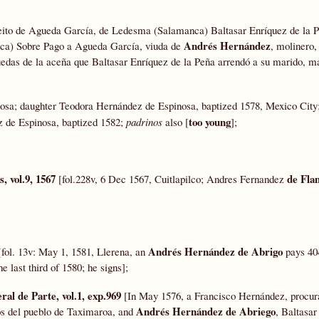
eito de Agueda García, de Ledesma (Salamanca) Baltasar Enríquez de la P
Andrés Hernández
a) Sobre Pago a Agueda García, viuda de
, molinero,
ruedas de la aceña que Baltasar Enríquez de la Peña arrendó a su marido, má
osa; daughter Teodora Hernández de Espinosa, baptized 1578, Mexico City;
too young
 de Espinosa, baptized 1582;
padrinos
also [
];
, vol.9, 1567
de Fla
[fol.228v, 6 Dec 1567, Cuitlapilco; Andres Fernandez
Andrés Hernández de Abrigo
fol. 13v: May 1, 1581, Llerena, an
pays 404
 last third of 1580; he signs];
al de Parte, vol.1, exp.969
[In May 1576, a Francisco Hernández, procur
Andrés Hernández de Abriego
os del pueblo de Taximaroa, and
, Baltasar