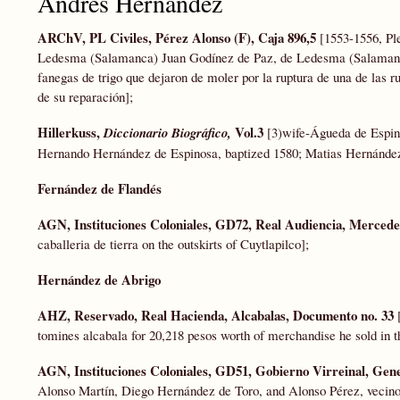
Andrés Hernández
ARChV, PL Civiles, Pérez Alonso (F), Caja 896,5
[1553-1556, Pl
Ledesma (Salamanca) Juan Godínez de Paz, de Ledesma (Salamanc
fanegas de trigo que dejaron de moler por la ruptura de una de las 
de su reparación];
Hillerkuss,
Vol.3
Diccionario Biográfico,
[3)wife-Águeda de Espin
Hernando Hernández de Espinosa, baptized 1580; Matias Hernández
Fernández de Flandés
AGN, Instituciones Coloniales, GD72, Real Audiencia, Mercedes
caballeria de tierra on the outskirts of Cuytlapilco];
Hernández de Abrigo
AHZ, Reservado, Real Hacienda, Alcabalas, Documento no. 33
[
tomines alcabala for 20,218 pesos worth of merchandise he sold in the
AGN, Instituciones Coloniales, GD51, Gobierno Virreinal, Gener
Alonso Martín, Diego Hernández de Toro, and Alonso Pérez, vecin