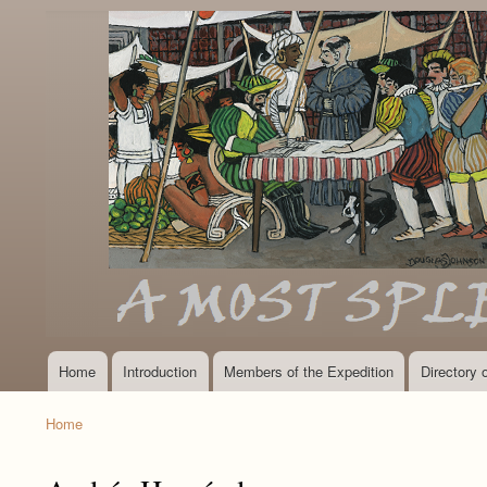
Home
Introduction
Members of the Expedition
Directory
Main
navigation
Home
Breadcrumb