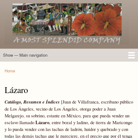
Skip
to
main
content
Show — Main navigation
Main
navigation
Home
Introduction
Members of the Expedition
Directory of Members
Other Key Players
Other Name Matches
Glossary
Bibliography
Maps
Photographs
About
Home
Breadcrumb
Lázaro
Catálogo, Resumen e Índices
[Juan de Villafranca, escribano público
de Los Ángeles, vecino de Los Ángeles, otorga poder a Juan
Melgarejo, su sobrino, estante en México, para que pueda vender un
Lázaro
esclavo llamado
, entre bozal y ladino, de tierra de Maricongo
y lo pueda vender con las tachas de ladrón, huidor y quebrado y con
todas las demás tachas que le pareciere, en el precio que por él tenga