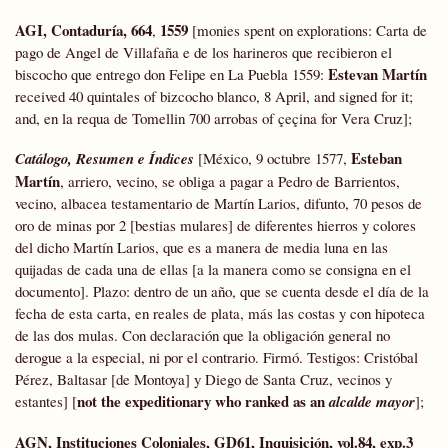
AGI, Contaduría, 664
1559
,
[monies spent on explorations: Carta de
pago de Angel de Villafaña e de los harineros que recibieron el
Estevan Martín
biscocho que entrego don Felipe en La Puebla 1559:
received 40 quintales of bizcocho blanco, 8 April, and signed for it;
and, en la requa de Tomellin 700 arrobas of çeçina for Vera Cruz];
Esteban
Catálogo, Resumen e Índices
[México, 9 octubre 1577,
Martín
, arriero, vecino, se obliga a pagar a Pedro de Barrientos,
vecino, albacea testamentario de Martín Larios, difunto, 70 pesos de
oro de minas por 2 [bestias mulares] de diferentes hierros y colores
del dicho Martín Larios, que es a manera de media luna en las
quijadas de cada una de ellas [a la manera como se consigna en el
documento]. Plazo: dentro de un año, que se cuenta desde el día de la
fecha de esta carta, en reales de plata, más las costas y con hipoteca
de las dos mulas. Con declaración que la obligación general no
derogue a la especial, ni por el contrario. Firmó. Testigos: Cristóbal
Pérez, Baltasar [de Montoya] y Diego de Santa Cruz, vecinos y
not the expeditionary who ranked as an
estantes] [
alcalde
mayor
];
AGN, Instituciones Coloniales, GD61, Inquisición, vol.84, exp.3