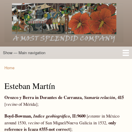
Skip
to
main
content
Show — Main navigation
Main
navigation
Home
Introduction
Members of the Expedition
Directory of Members
Other Key Players
Other Name Matches
Glossary
Bibliography
Maps
Photographs
About
Home
Breadcrumb
Esteban Martín
Orozco y
Berra
in Dorantes de Carranza,
, 415
Sumaría relación
[
vecino
of Mérida];
Boyd-Bowman
,
, II:9600
Indice geobiográfico
[
estante
in México
only
around 1530,
vecino
of San Miguel/Nueva Galicia in 1532,
reference is Icaza #355-not correct
];