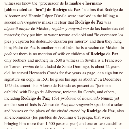
la madre e hermano
witnesses know the "procurador de
[abbreviated as "hro"] de Rodrigo de Paz
;" claims that Rodrigo de
Albornoz and Hernán López D'avila were involved in the killing; a
Rodrigo de Paz
second
interrogatorio
makes it clear that
was
alguacil mayor
de México,
regidor y mayordomo
de las haciendas del
marqués; they put him to water torture and cold and "le quemaron los
pies y cayeron los dedos...lo dexaron por muerto" and then they hung
him; Pedro de Paz is another son of Inés; he is a vecino de México; in
Rodrigo de Paz
poderes
there is no mention of wife or children of
,
;
only brothers and mother
in 1530 a witness in Sevilla is a Francisco
de Torres,
vecino
de la ciudad de Santo Domingo, is about 22 years
old, he served Hernando Cortés for five years as page, can sign but no
signature on copy; in 1531 he gives his age as about 24; a December
1525 document lists Alonso de Estrada as present as "junto en
cabildo" with Diego de Albornoz, teniente for Cortés, and others,
Rodrigo de Paz;
including
1531
probanza
of
licenciado
Núñez: yet
another son of Inés is Alonso de Paz;
interrogatorio
speaks of a solar
Rodrigo de Paz
and houses on the plaza of the ciudad owned by
, also
an encomienda (los pueblos de Acolima e Tepezpa, that were
bringing him more than 1,500 pesos a year) and one or two cuadrillos