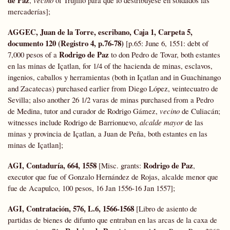
mercaderías];
AGGEC, Juan de la Torre, escribano, Caja 1, Carpeta 5,
documento 120 (Registro 4, p.76-78)
[p.65: June 6, 1551: debt of
Rodrigo de Paz
7,000 pesos of a
to don Pedro de Tovar, both estantes
en las minas de Içatlan, for 1/4 of the hacienda de minas, esclavos,
ingenios, caballos y herramientas (both in Içatlan and in Guachinango
and Zacatecas) purchased earlier from Diego López, veintecuatro de
Sevilla; also another 26 1/2 varas de minas purchased from a Pedro
de Medina, tutor and curador de Rodrigo Gámez,
vecino
de Culiacán;
witnesses include Rodrigo de Barrionuevo,
alcalde mayor
de las
minas y provincia de Içatlan, a Juan de Peña, both estantes en las
minas de Içatlan];
AGI, Contaduría, 664, 1558
Rodrigo de Paz
[Misc. grants:
,
executor que fue of Gonzalo Hernández de Rojas, alcalde menor que
fue de Acapulco, 100 pesos, 16 Jan 1556-16 Jan 1557];
AGI, Contratación, 576, L.6, 1566-1568
[Libro de asiento de
partidas de bienes de difunto que entraban en las arcas de la caxa de