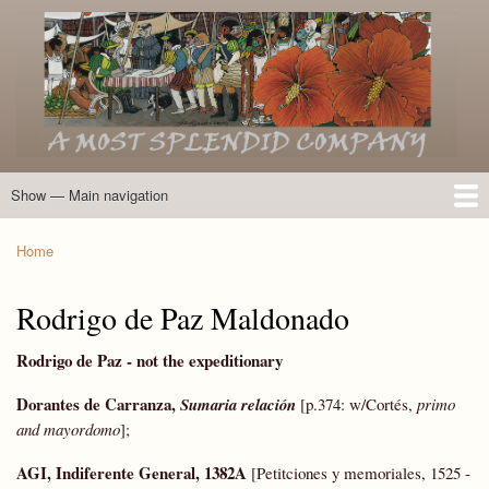
Skip
to
main
content
Show — Main navigation
Main
navigation
Home
Introduction
Members of the Expedition
Directory of Members
Other Key Players
Other Name Matches
Glossary
Bibliography
Maps
Photographs
About
Home
Breadcrumb
Rodrigo de Paz Maldonado
Rodrigo de Paz - not the expeditionary
Dorantes de Carranza,
Sumaria relación
[p.374: w/Cortés,
primo
and mayordomo
];
AGI, Indiferente General, 1382A
[Petitciones y memoriales, 1525 -