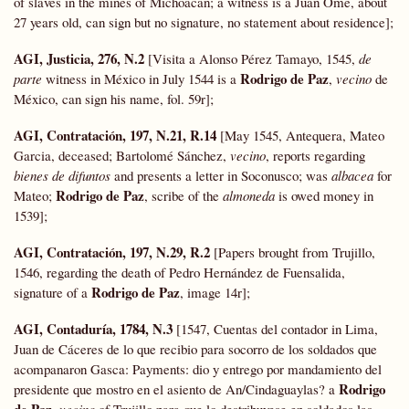
of slaves in the mines of Michoacán; a witness is a Juan Ome, about
27 years old, can sign but no signature, no statement about residence];
AGI, Justicia, 276, N.2
[Visita a Alonso Pérez Tamayo, 1545,
de
Rodrigo de Paz
parte
witness in México in July 1544 is a
,
vecino
de
México, can sign his name, fol. 59r];
AGI, Contratación, 197, N.21, R.14
[May 1545, Antequera, Mateo
Garcia, deceased; Bartolomé Sánchez,
vecino
, reports regarding
bienes de difuntos
and presents a letter in Soconusco; was
albacea
for
Rodrigo de Paz
Mateo;
, scribe of the
almoneda
is owed money in
1539];
AGI, Contratación, 197, N.29, R.2
[Papers brought from Trujillo,
1546, regarding the death of Pedro Hernández de Fuensalida,
Rodrigo de Paz
signature of a
, image 14r];
AGI, Contaduría, 1784, N.3
[1547, Cuentas del contador in Lima,
Juan de Cáceres de lo que recibio para socorro de los soldados que
acompanaron Gasca: Payments: dio y entrego por mandamiento del
Rodrigo
presidente que mostro en el asiento de An/Cindaguaylas? a
de Paz
,
vecino
of Trujillo para que lo destribuyese en soldados las