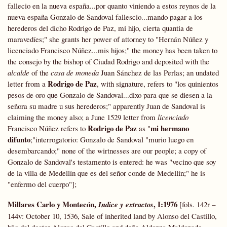
fallecio en la nueva españa...por quanto viniendo a estos reynos de la
nueva españa Gonzalo de Sandoval fallescio...mando pagar a los
herederos del dicho Rodrigo de Paz, mi hijo, cierta quantia de
maravedíes;" she grants her power of attorney to "Hernán Núñez y
licenciado Francisco Núñez...mis hijos;" the money has been taken to
the consejo by the bishop of Ciudad Rodrigo and deposited with the
alcalde
of the
casa de moneda
Juan Sánchez de las Perlas; an undated
Rodrigo de Paz
letter from a
, with signature, refers to "los quinientos
pesos de oro que Gonzalo de Sandoval...dixo para que se diesen a la
señora su madre u sus herederos;" apparently Juan de Sandoval is
claiming the money also; a June 1529 letter from
licenciado
Rodrigo de Paz
mi hermano
Francisco Núñez refers to
as "
difunto
;"interrogatorio: Gonzalo de Sandoval "murio luego en
desembarcando;" none of the wirtnesses are our people; a copy of
Gonzalo de Sandoval's testamento is entered: he was "vecino que soy
de la villa de Medellín que es del señor conde de Medellín;" he is
"enfermo del cuerpo"];
Millares Carlo y Montecón,
, I:
1976
Indice y extractos
[fols. 142r –
144v: October 10, 1536, Sale of inherited land by Alonso del Castillo,