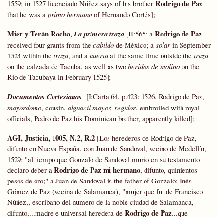
Rodrigo de Paz
1559;
in 1527 licenciado Núñez says of his brother
that he was a
primo hermano
of Hernando Cortés];
Mier y Terán Rocha,
Rodrigo de Paz
La primera traza
[II:565: a
received four grants from the
cabildo
de México; a
solar
in September
1524 within the
traza
, and a
huerta
at the same time outside the
traza
on the calzada de Tacuba, as well as two
heridos de molino
on the
Río de Tacubaya in February 1525];
Documentos Cortesianos
[I:Carta 64, p.423: 1526, Rodrigo de Paz,
mayordomo
, cousin,
alguacil mayor, regidor
, embroiled with royal
officials, Pedro de Paz his Dominican brother, apparently killed];
AGI, Justicia, 1005, N.2, R.2
[Los herederos de Rodrigo de Paz,
difunto en Nueva España, con Juan de Sandoval, vecino de Medellín,
1529; "al tiempo que Gonzalo de Sandoval murio en su testamento
Rodrigo de Paz mi hermano
declaro deber a
, difunto, quinientos
pesos de oro;" a Juan de Sandoval is the father of Gonzalo; Inés
Gómez de Paz (vecina de Salamanca), "mujer que fui de Francisco
Núñez,, escribano del numero de la noble ciudad de Salamanca,
Rodrigo de Paz
difunto,...madre e universal heredera de
...que