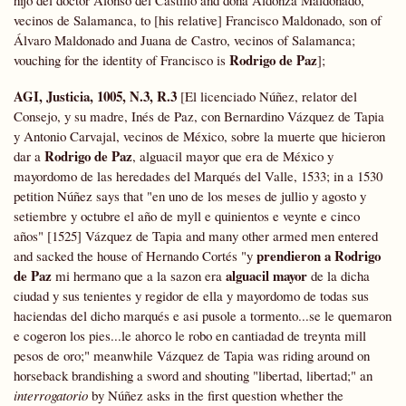
hijo del doctor Alonso del Castillo and doña Aldonza Maldonado,
vecinos de Salamanca, to [his relative] Francisco Maldonado, son of
Álvaro Maldonado and Juana de Castro, vecinos of Salamanca;
Rodrigo de Paz
vouching for the identity of Francisco is
];
AGI, Justicia, 1005, N.3, R.3
[El licenciado Núñez, relator del
Consejo, y su madre, Inés de Paz, con Bernardino Vázquez de Tapia
y Antonio Carvajal, vecinos de México, sobre la muerte que hicieron
Rodrigo de Paz
dar a
, alguacil mayor que era de México y
mayordomo de las heredades del Marqués del Valle, 1533; in a 1530
petition Núñez says that "en uno de los meses de jullio y agosto y
setiembre y octubre el año de myll e quinientos e veynte e cinco
años" [1525] Vázquez de Tapia and many other armed men entered
prendieron a Rodrigo
and sacked the house of Hernando Cortés "y
de Paz
alguacil mayor
mi hermano que a la sazon era
de la dicha
ciudad y sus tenientes y regidor de ella y mayordomo de todas sus
haciendas del dicho marqués e asi pusole a tormento...se le quemaron
e cogeron los pies...le ahorco le robo en cantiadad de treynta mill
pesos de oro;" meanwhile Vázquez de Tapia was riding around on
horseback brandishing a sword and shouting "libertad, libertad;" an
interrogatorio
by Núñez asks in the first question whether the