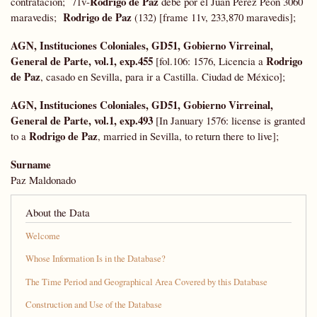
Rodrigo de Paz
contratacion; 71v-
debe por el Juan Perez Peon 3060
Rodrigo de Paz
maravedis;
(132) [frame 11v, 233,870 maravedis];
AGN, Instituciones Coloniales, GD51, Gobierno Virreinal,
General de Parte, vol.1, exp.455
Rodrigo
[fol.106: 1576, Licencia a
de Paz
, casado en Sevilla, para ir a Castilla. Ciudad de México];
AGN, Instituciones Coloniales, GD51, Gobierno Virreinal,
General de Parte, vol.1, exp.493
[In January 1576: license is granted
Rodrigo de Paz
to a
, married in Sevilla, to return there to live];
Surname
Paz Maldonado
About the Data
Welcome
Whose Information Is in the Database?
The Time Period and Geographical Area Covered by this Database
Construction and Use of the Database