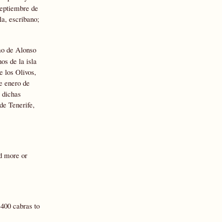
septiembre de
la, escribano;
imo de Alonso
os de la isla
e los Olivos,
e enero de
 dichas
de Tenerife,
ld more or
 400 cabras to