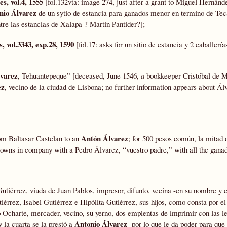
, vol.4, 1555
[fol.132vta: image 274, just after a grant to Miguel Hernánd
nio Álvarez
de un sytio de estancia para ganados menor en termino de Te
tre las estancias de Xalapa ? Martin Pantider?];
 vol.3343, exp.28, 1590
[fol.17: asks for un sitio de estancia y 2 caballería
lvarez
, Tehuantepeque” [deceased, June 1546,
a
bookkeeper Cristóbal de M
ez
, vecino de la ciudad de Lisbona; no further information appears about Álv
Antón Álvarez
om Baltasar Castelan to an
; for 500 pesos común, la mitad 
 owns in company with a Pedro Álvarez, “vuestro padre,” with all the gana
utiérrez, viuda de Juan Pablos, impresor, difunto, vecina -en su nombre y
iérrez, Isabel Gutiérrez e Hipólita Gutiérrez, sus hijos, como consta por e
o Ocharte, mercader, vecino, su yerno, dos emplentas de imprimir con las le
Antonio Álvarez
 la cuarta se la prestó a
-por lo que le da poder para que 