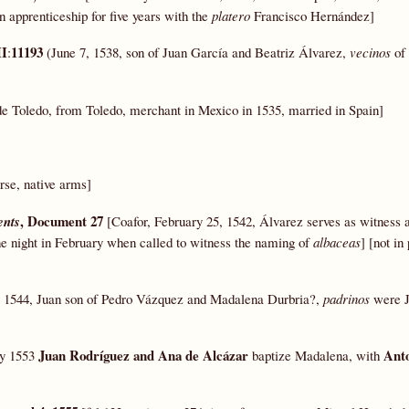
n apprenticeship for five years with the
platero
Francisco Hernández]
II
11193
:
(June 7, 1538, son of Juan García and Beatriz Álvarez,
vecinos
of 
e Toledo, from Toledo, merchant in Mexico in 1535, married in Spain]
rse, native arms]
, Document 27
nts
[Coafor, February 25, 1542, Álvarez serves as witness 
e night in February when called to witness the naming of
albaceas
] [not i
il 1544, Juan son of Pedro Vázquez and Madalena Durbria?,
padrinos
were J
Juan Rodríguez and Ana de Alcázar
Anto
uly 1553
baptize Madalena, with