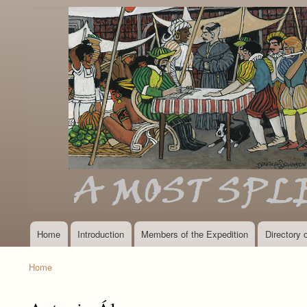
Home
Introduction
Members of the Expedition
Directory
Main
navigation
Home
Breadcrumb