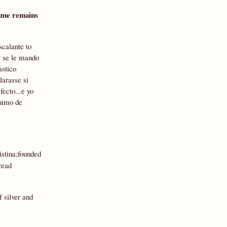
name remains
scalante to
y se le mando
astico
larasse si
fecto...e yo
ónimo de
istina;founded
read
f silver and