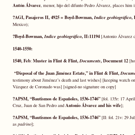
Antón Álvarez
, menor, hijo del difunto Pedro Álvarez, places him i
?AGI, Pasajeros II, 4925 = Boyd-Bowman,
, 
Indice geobiográfico
Mexico);
?Boyd-Bowman,
, II:11194
Indice geobiográfico
[Antonio Álvarez d
1540-1550:
1540, Feb
Muster in Flint & Flint,
, Document 12
:
Documents
[ho
“Disposal of the Juan Jiménez Estate,” in Flint & Flint,
Docume
testimony about Jiménez’s death and last wishes] [keeping watch on
Vázquez de Coronado was] [signed-no signature on copy]
?
APSM, “Bautismos de Españoles, 1536-1746”
[fol. 135r: 17 Apr
Antonio Álvarez and his wife
Cruz, Juan de San Pedro and
];
?APSM, “Bautismos de Españoles, 1536-1746”
[II: fol. 21v: 29 J
as
padrino
];