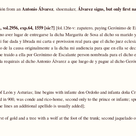
Antonio Álvarez
Álvarez signs, but only first 
ción from an
,
shoemaker,
vol.2956, exp.64, 1559 [sic?]
[fol.126r-v: zapatero, paying Gerónimo de E
 no aver lugar de entregarse la dicha Margarita de Sosa al dicho su marido 
i fue dada y librada mi carta e provission real para que el dicho juez eclesi
o de la causa originalmente a la dicha mi audiencia para que en ella se dec
fue traido a ella por Gerónimo de Escalante person nombrada para el dicho e
ada requirais al dicho Antonio Álvarez a que luego de y pague al dicho Ger
f León y Asturias; line begins with infante don Ordoño and infanta doña Cr
 in 900, was conde and rico-home, second only to the prince or infante; sp
e lines an additional apellido is usually added];
st of gold and a tree with a wolf at the foot of the trunk; second jaquelado o