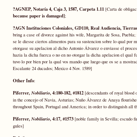
?AGNEP, Notaría 4, Caja 3, 1587, Carpeta 1.11
[Carta de obliga
because paper is damaged]
;
?AGN Instituciones Coloniales, GD110, Real Audiencia, Tierras, 
bring a case of divorce against his wife, Margarita de Sosa, Puebla;
se le diesse ciertos alimentos para su sustencion sobre lo qual por m
otorgase su apelacion al dicho Antonio Álvarez o enviasse el proces
hazia la dicha fuerca o no en no otorgar la dicha apelacion el qual 
tuvo lo por bien por la qual vos mando que luego que os se a mostr
Escalante 24 ducados; Mexico 4 Nov. 1589]
Other Info
:
Piferrer,
, 4:180-182, #1812
Nobiliario
[descendants of royal blood o
in the concejo of Navia, Asturias; Nuño Álvarez de Anaya flourished
throughout Spain, Portugal and America; in order to distinguish all th
Piferrer,
, 4:17, #1573
Nobiliario
[noble family in Sevilla; escudo fir
gules]