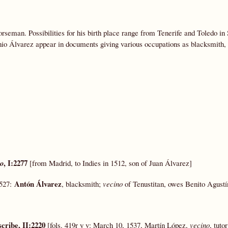
seman. Possibilities for his birth place range from Tenerife and Toledo in 
onio Álvarez appear in documents giving various occupations as blacksmith,
, I:2277
co
[from Madrid, to Indies in 1512, son of Juan Álvarez]
Antón Álvarez
1527:
, blacksmith;
vecino
of Tenustitan, owes Benito Agust
scribe, II:2220
[fols. 419r y v: March 10, 1537, Martín López,
vecino
, tuto