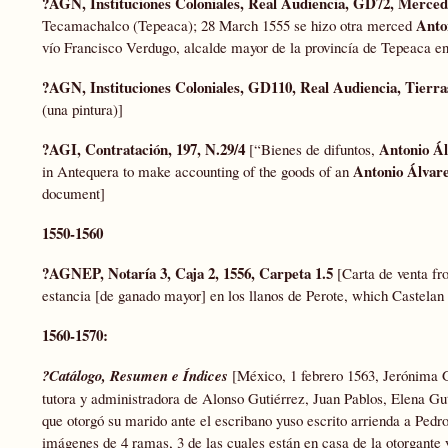
?AGN, Instituciones Coloniales, Real Audiencia, GD72, Mercedes
Anto
Tecamachalco (Tepeaca); 28 March 1555 se hizo otra merced
vío Francisco Verdugo, alcalde mayor de la provincía de Tepeaca en
?AGN, Instituciones Coloniales, GD110, Real Audiencia, Tierras,
(una pintura)]
?AGI, Contratación, 197, N.29/4
Antonio Á
[“Bienes de difuntos,
Antonio Álvar
in Antequera to make accounting of the goods of an
document]
1550-1560
?AGNEP, Notaría 3, Caja 2, 1556, Carpeta 1.5
[Carta de venta fr
estancia [de ganado mayor] en los llanos de Perote, which Castelan
1560-1570:
?Catálogo, Resumen e Índices
[México, 1 febrero 1563, Jerónima G
tutora y administradora de Alonso Gutiérrez, Juan Pablos, Elena Gut
que otorgó su marido ante el escribano yuso escrito arrienda a Pedr
imágenes de 4 ramas, 3 de las cuales están en casa de la otorgante y