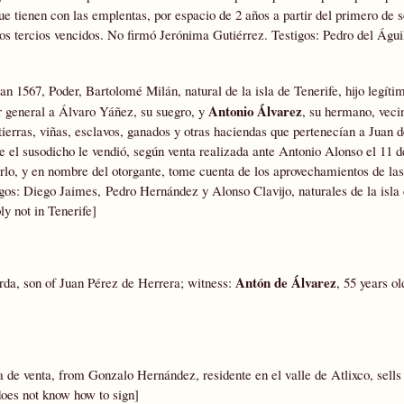
ue tienen con las emplentas, por espacio de 2 años a partir del primero de 
os tercios vencidos. No firmó Jerónima Gutiérrez. Testigos: Pedro del Águi
an 1567, Poder, Bartolomé Milán, natural de la isla de Tenerife, hijo legít
Antonio Álvarez
er general a Álvaro Yáñez, su suegro, y
, su hermano, vecin
tierras, viñas, esclavos, ganados y otras haciendas que pertenecían a Juan d
e el susodicho le vendió, según venta realizada ante Antonio Alonso el 11 d
erlo, y en nombre del otorgante, tome cuenta de los aprovechamientos de las
igos: Diego Jaimes, Pedro Hernández y Alonso Clavijo, naturales de la isla 
y not in Tenerife]
Antón de Álvarez
da, son of Juan Pérez de Herrera; witness:
, 55 years o
de venta, from Gonzalo Hernández, residente en el valle de Atlixco, sells
does not know how to sign]