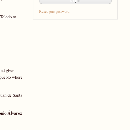
Reset your password
Toledo to
and gives
n pueblo where
uan de Santa
nio Álvarez