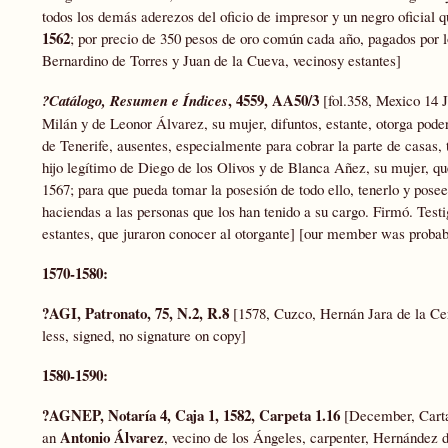
todos los demás aderezos del oficio de impresor y un negro oficial q
1562
; por precio de 350 pesos de oro común cada año, pagados por l
Bernardino de Torres y Juan de la Cueva, vecinosy estantes]
, 4559, AA50/3
?Catálogo, Resumen e Índices
[fol.358, Mexico 14 J
Milán y de Leonor Álvarez, su mujer, difuntos, estante, otorga pod
de Tenerife, ausentes, especialmente para cobrar la parte de casas, 
hijo legítimo de Diego de los Olivos y de Blanca Añez, su mujer, qu
1567; para que pueda tomar la posesión de todo ello, tenerlo y pose
haciendas a las personas que los han tenido a su cargo. Firmó. Test
estantes, que juraron conocer al otorgante] [our member was probabl
1570-1580:
?
AGI, Patronato, 75, N.2, R.8
[1578, Cuzco, Hernán Jara de la Cer
less, signed, no signature on copy]
1580-1590:
?AGNEP, Notaría 4, Caja 1, 1582, Carpeta 1.16
[December, Carta 
Antonio Álvarez
an
, vecino de los Ángeles, carpenter, Hernández 