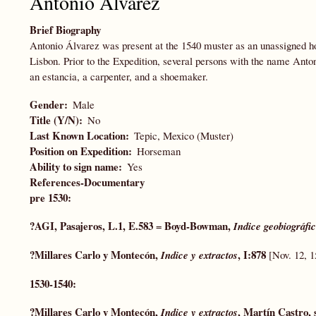
Antonio Álvarez
Brief Biography
Antonio Álvarez was present at the 1540 muster as an unassigned hor
Lisbon. Prior to the Expedition, several persons with the name Ant
an estancia, a carpenter, and a shoemaker.
Gender
Male
Title (Y/N)
No
Last Known Location
Tepic, Mexico (Muster)
Position on Expedition
Horseman
Ability to sign name
Yes
References-Documentary
pre 1530:
?AGI, Pasajeros, L.1, E.583
Boyd-Bowman,
=
Indice geobiográfi
?Millares Carlo y Montecón,
, I:878
Indice y extractos
[Nov. 12, 
1530-1540:
?Millares Carlo y Montecón,
, Martín Castro, 
Indice y extractos