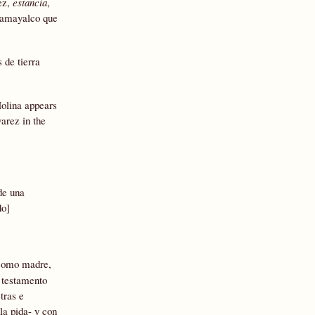
ez,
estancia
,
camayalco que
s de tierra
olina appears
arez in the
de una
do]
 como madre,
l testamento
tras e
la pida- y con