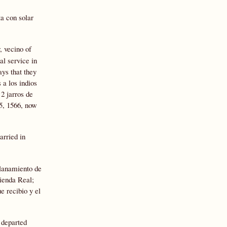
a con solar
, vecino of
al service in
ys that they
 a los indios
2 jarros de
15, 1566, now
arried in
llanamiento de
cienda Real;
e recibio y el
 departed