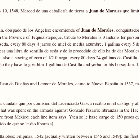
Juan de Morales
ry 19, 1548, Merced de una caballería de tierra a
que límit
Juan de Morales
, obispado de los Angeles; encomienda of
, conquistador
the Province of Tequezistepeque, tribute to Morales is 3 Indians for person
seda, every 80 days 4 jarros de miel de media azumbre, 1 gallina every 5 da
year una libra de semilla de seda y de lo procedido de ello ha de dar Morales
also a sowing of corn of 1/2 fanega; every 80 days 24 gallinas de Castilla, 
o they have to give him 1 gallina de Castilla and yerba for his horse; Jan. 
f Juan de Dueñas and Leonor de Morales, came to Nueva España in 1537, m
s caudals que por comision del Licenciado Gasca recibio en el castigo y a
what was spent on the armada against Gonzalo Pizarro; libranzas in the Ha
e from Mexico; each line item says: Yten se le haze cargo de 150 pesos qu
ido de que se le dio libranza]
alobos: Filipinas, 1542 [actually written between 1546 and 1549]; the fleet