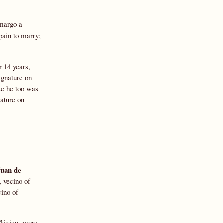
amargo a
pain to marry;
 14 years,
ignature on
se he too was
nature on
Juan de
, vecino of
cino of
 México, more