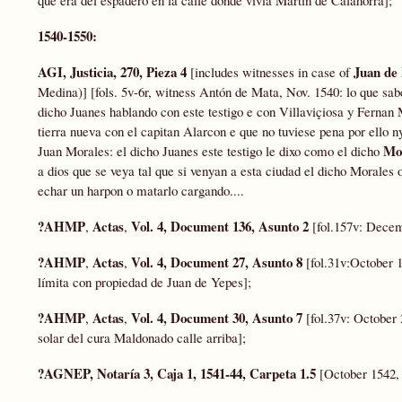
1540-1550:
AGI, Justicia, 270, Pieza 4
Juan de
[includes witnesses in case of
Medina)] [fols. 5v-6r, witness Antón de Mata, Nov. 1540: lo que sa
dicho Juanes hablando con este testigo e con Villaviçiosa y Fernan 
tierra nueva con el capitan Alarcon e que no tuviese pena por ello ny
Mo
Juan Morales: el dicho Juanes este testigo le dixo como el dicho
a dios que se veya tal que si venyan a esta ciudad el dicho Morales 
echar un harpon o matarlo cargando....
?AHMP
Actas
Vol. 4, Document 136, Asunto 2
,
,
[fol.157v: Dece
?AHMP
Actas
Vol. 4, Document 27, Asunto 8
,
,
[fol.31v:October 
límita con propiedad de Juan de Yepes];
?AHMP
Actas
Vol. 4, Document 30, Asunto 7
,
,
[fol.37v: October
solar del cura Maldonado calle arriba];
?AGNEP, Notaría 3, Caja 1, 1541-44, Carpeta 1.5
[October 1542, 