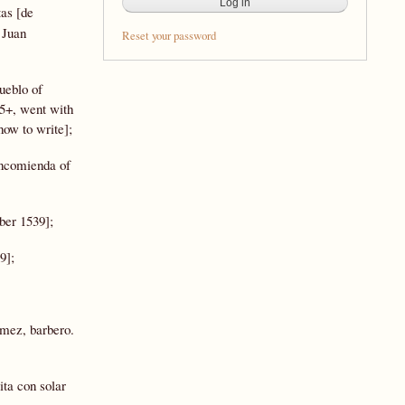
tas [de
 Juan
Reset your password
ueblo of
5+, went with
how to write];
encomienda of
ber 1539];
9];
ómez, barbero.
ita con solar