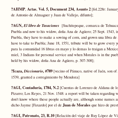
?AHMP
Actas
Vol. 5, Document 234, Asunto 2
,
,
[fol.228r: Janua
de Antonio de Almaguer y Juan de Vallejo, difunto];
?AGN,
El libro de Tasaciones
[Suchitepeque, comarca de Tehuacan
Puebla and now to his widow, doña Ana de Agüero; 25 Sept. 1543, in 
Puebla, they have to make a sowing of corn, and grown una libra de 
have to take to Puebla; June 18, 1551, tribute will be to grow every 
para la comunidad 16 libras en mayo y lo demas lo traigan a Mexico, 
miel, 3 Indians for personal service and when Morales is in the puebl
held by his widow, doña Ana de Agüero, p. 307-308];
?Icaza,
, #789
Diccionario
[vecino of Pánuco, native of Jaén, son o
1539, granted a corregimiento by Mendoza]
?AGI, Contaduría, 1784, N.2
[Cuentas de Lorenzo de Aldana de lo
Pizarro; Los Reyes, 21 Nov. 1548: a report will be taken regarding 
don't know where these people actually are, although some names ar
Juan de Morales
dicho Jayme [Faxardo] por el de
que hizo de prest
?AGI, Patronato, 23, R.10
[Relación del viaje de Ruy López de Vill