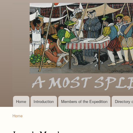
Home
Introduction
Members of the Expedition
Directory
Main
navigation
Home
Breadcrumb