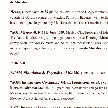
de Morales
];
?Icaza,
, #138
Diccionario
[native of Sevilla, son of Diego Morale
captain of Garay; conquest of Mexico, Pánuco, Higueras; went to th
has a small pueblo granted by Mendoza that isn't worth much; marri
?AGI, México 98, R.3
[13 June 1549, Mexico City, Probanza of Di
40+, knew his father, signed (no signature); witness: Domingo Martín
copy); bachiller Alonso Pérez, vecino, 60+; witness: Juan Pérez, vec
Juan de Morales
in the conquest, signed-no signature; witness:
, ve
copy)];
1550-1560:
?APSM, “Bautismos de Españoles, 1536-1746”
[II:fol.7r: 17 Oct 
?AGN, Instituciones Coloniales, GD61, Inquisición, vol.23, exp.
Morales
witness:
,
Mexico, 30+ years old, have known Diego for 14 y
Mexico, says he married his natural daughter, Juana de Tórres, to D
Mexico; Franco signed (no signature on copy)];
?AGI, Justicia, 168
[don Luis de Quesada; witnesses for Quesada in