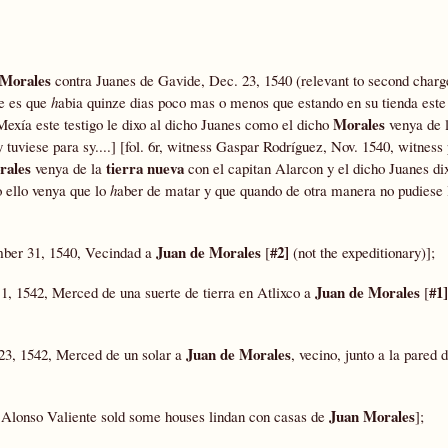
 Morales
contra Juanes de Gavide, Dec. 23, 1540 (relevant to second charg
be es que
h
abia quinze dias poco mas o menos que estando en su tienda este 
Morales
Mexía este testigo le dixo al dicho Juanes como el dicho
venya de l
 tuviese para sy....] [fol. 6r, witness Gaspar Rodríguez, Nov. 1540, witness 
rales
tierra nueva
venya de la
con el capitan Alarcon y el dicho Juanes di
o ello venya que lo
h
aber de matar y que quando de otra manera no pudiese
Juan de Morales
#2]
mber 31, 1540, Vecindad a
[
(not the expeditionary)];
Juan de Morales
#1]
11, 1542, Merced de una suerte de tierra en Atlixco a
[
Juan de Morales
 23, 1542, Merced de un solar a
, vecino, junto a la pared
Juan Morales
Alonso Valiente sold some houses lindan con casas de
];