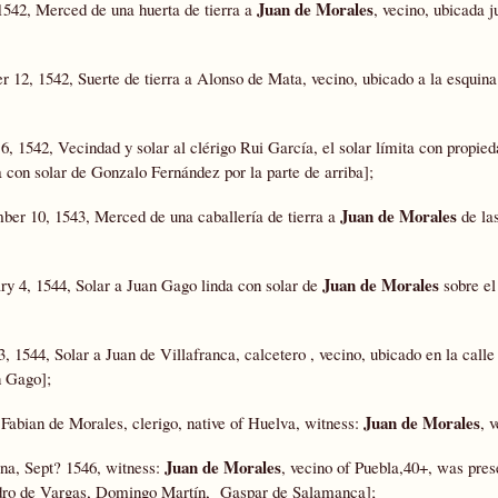
Juan de Morales
 1542, Merced de una huerta de tierra a
, vecino, ubicada j
er 12, 1542, Suerte de tierra a Alonso de Mata, vecino, ubicado a la esquin
 6, 1542, Vecindad y solar al clérigo Rui García, el solar límita con propie
a con solar de Gonzalo Fernández por la parte de arriba];
Juan de Morales
ber 10, 1543, Merced de una caballería de tierra a
de las
Juan de Morales
ary 4, 1544, Solar a Juan Gago linda con solar de
sobre el
3, 1544, Solar a Juan de Villafranca, calcetero , vecino, ubicado en la calle
n Gago];
Juan de Morales
 Fabian de Morales, clerigo, native of Huelva, witness:
, 
Juan de Morales
na, Sept? 1546, witness:
, vecino of Puebla,40+, was prese
Pedro de Vargas, Domingo Martín, Gaspar de Salamanca];