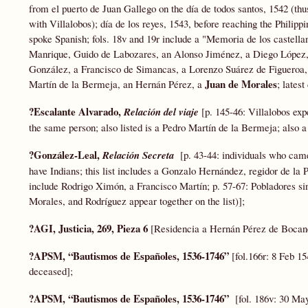
from el puerto de Juan Gallego on the día de todos santos, 1542 (th
with Villalobos); día de los reyes, 1543, before reaching the Philip
spoke Spanish; fols. 18v and 19r include a "Memoria de los castellan
Manrique, Guido de Labozares, an Alonso Jiménez, a Diego López, 
González, a Francisco de Simancas, a Lorenzo Suárez de Figueroa, 
Juan de Morales
Martín de la Bermeja, an Hernán Pérez, a
;
latest
?Escalante Alvarado,
Relación del viaje
[p. 145-46: Villalobos exp
the same person; also listed is a Pedro Martín de la Bermeja; also 
?González-Leal,
Relación Secreta
[p. 43-44: individuals who came
have Indians; this list includes a Gonzalo Hernández, regidor de la 
include Rodrigo Ximón, a Francisco Martín; p. 57-67: Pobladores si
Morales, and Rodríguez appear together on the list)];
?AGI, Justicia, 269, Pieza 6
[Residencia a Hernán Pérez de Bocaneg
?APSM, “Bautismos de Españoles, 1536-1746”
[fol.166r: 8 Feb 1
deceased];
?APSM, “Bautismos de Españoles, 1536-1746”
[fol. 186v: 30 May