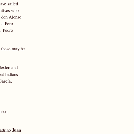
ave sailed
natives who
e don Alonso
 a Pero
, Pedro
n, these may be
Mexico and
ut Indians
García,
obos,
Juan
padrino