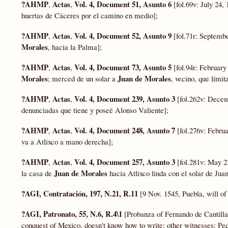
?AHMP
Actas
Vol. 4, Document 51, Asunto 6
,
,
[fol.69v: July 24,
huertas de Cáceres por el camino en medio];
?AHMP
Actas
Vol. 4, Document 52, Asunto 9
,
,
[fol.71r: Septemb
Morales
, hacia la Palma];
?AHMP
Actas
Vol. 4, Document 73, Asunto 5
,
,
[fol.94r: February
Morales
Juan de Morales
; merced de un solar a
, vecino, que límit
?AHMP
Actas
Vol. 4, Document 239, Asunto 3
,
,
[fol.262v: Decem
denunciadas que tiene y poseé Alonso Valiente];
?AHMP
Actas
Vol. 4, Document 248, Asunto 7
,
,
[fol.276v: Febru
va a Atlixco a mano derecha];
?AHMP
Actas
Vol. 4, Document 257, Asunto 3
,
,
[fol.281v: May 2
Juan de Morales
la casa de
hacia Atlixco linda con el solar de Jua
?AGI, Contratación, 197, N.21, R.11
[9 Nov. 1545, Puebla, will of
?AGI, Patronato, 55, N.6, R.4\1
[Probanza of Fernando de Cantilla
conquest of Mexico, doesn't know how to write; other witnesses: 