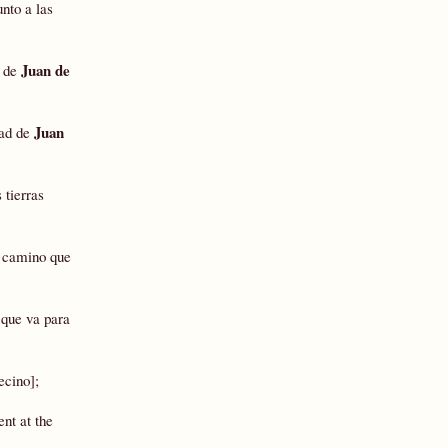
unto a las
Juan de
a de
Juan
dad de
 tierras
 camino que
 que va para
vecino];
nt at the