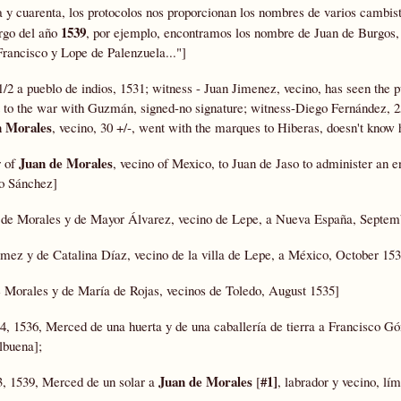
a y cuarenta, los protocolos nos proporcionan los nombres de varios cambis
1539
argo del año
, por ejemplo, encontramos los nombre de Juan de Burgos,
Francisco y Lope de Palenzuela..."]
1/2 a pueblo de indios, 1531; witness - Juan Jimenez, vecino, has seen the p
 to the war with Guzmán, signed-no signature; witness-Diego Fernández, 2
n Morales
, vecino, 30 +/-, went with the marques to Hiberas, doesn't know 
Juan de Morales
r of
, vecino of Mexico, to Juan de Jaso to administer an 
go Sánchez]
é de Morales y de Mayor Álvarez, vecino de Lepe, a Nueva España, Septem
mez y de Catalina Díaz, vecino de la villa de Lepe, a México, October 153
de Morales y de María de Rojas, vecinos de Toledo, August 1535]
 24, 1536, Merced de una huerta y de una caballería de tierra a Francisco G
lbuena];
Juan de Morales
#1]
23, 1539, Merced de un solar a
[
, labrador y vecino, lím