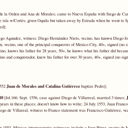
s de la Orden and Ana de Morales; came to Nueva España with Siego de C
e isla w/Cortés; given Oquila but taken away by Estrada when he went to S
ed];
ego Agundez, witness: Diego Hernández Nieto, vecino, has known Diego for
, vecino, one of the principal conquerors of Mexico City, 40+, signed (no s
ino, knows his father for 28 years, 50+, he knows what his father did becau
cino and conquistador, knew his father for over 30 years, 40+, signed (no sig
Juan de Morales and Catalina Gutiérrez
1552
baptize Pedro];
10
[fol.166: Sept. 1556, case against Diego de Villarreal, married 3 times;
ears in these places; doesn't know how to write; 24 July 1553, Juan Franco
iego de Villareal, witness to Franco statement was Francisco Gutiérrez,
ve
 1553, México; interrogatorio: witnesses include a Juan Pérez, vecino de