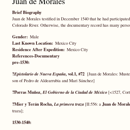
Juan de Morales
Brief Biography
Juan de Morales testified in December 1540 that he had participated
Colorado River. Otherwise, the documentary record has many perso
Gender
Male
Last Known Location
Mexico City
Residence After Expedition
Mexico City
References-Documentary
pre-1530:
?
, vol.1, #72
Epistolario de Nueva España
[Juan de Morales: Muster 
son of Pedro de Aldearrubia and Mari Sánchez]
?Porras Muñoz,
El Gobierno de la Ciudad de México
[<1527, Cort
?Mier y Terán Rocha,
Juan de Moral
La primera traza
[II:556: a
traza];
1530-1540: