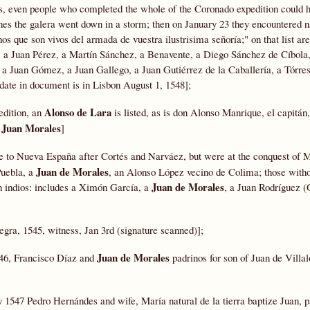
us, even people who completed the whole of the Coronado expedition could h
pines the galera went down in a storm; then on January 23 they encountered 
os que son vivos del armada de vuestra ilustrisima señoría;" on that list ar
a Juan Pérez, a Martín Sánchez, a Benavente, a Diego Sánchez de Cíbola,
a Juan Gómez, a Juan Gallego, a Juan Gutiérrez de la Caballería, a Tórres
 date in document is in Lisbon August 1, 1548];
Alonso de Lara
edition, an
is listed, as is don Alonso Manrique, el capitá
Juan Morales
a
]
 to Nueva España after Cortés and Narváez, but were at the conquest of 
Juan de Morales
Puebla, a
, an Alonso López vecino de Colima; those witho
Juan de Morales
n indios: includes a Ximón García, a
, a Juan Rodríguez (
ra, 1545, witness, Jan 3rd (signature scanned)];
Juan de Morales
546, Francisco Díaz and
padrinos for son of Juan de Villal
 1547 Pedro Hernándes and wife, María natural de la tierra baptize Juan, 