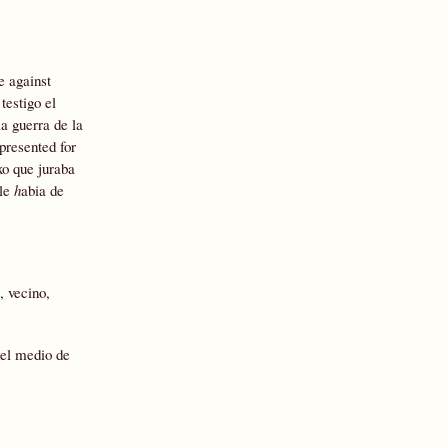
e against
testigo el
a guerra de la
presented for
xo que juraba
 le
h
abia de
, vecino,
 del medio de