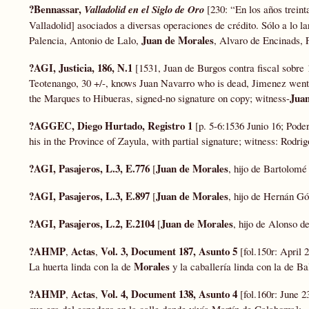
?
Bennassar,
Valladolid en el Siglo de Oro
[230: “En los años treint
Valladolid] asociados a diversas operaciones de crédito. Sólo a lo l
Juan de Morales
Palencia, Antonio de Lalo,
, Alvaro de Encinads, 
?AGI, Justicia, 186, N.1
[1531, Juan de Burgos contra fiscal sobre 
Teotenango, 30 +/-, knows Juan Navarro who is dead, Jimenez went
Jua
the Marques to Hibueras, signed-no signature on copy; witness-
?AGGEC, Diego Hurtado, Registro 1
[p. 5-6:1536 Junio 16; Pode
his in the Province of Zayula, with partial signature; witness: Rodri
?AGI, Pasajeros, L.3, E.776
Juan de Morales
[
, hijo de Bartolom
?AGI, Pasajeros, L.3, E.897
Juan de Morales
[
, hijo de Hernán Gó
?AGI, Pasajeros, L.2, E.2104
Juan de Morales
[
, hijo de Alonso 
?AHMP
Actas
Vol. 3, Document 187, Asunto 5
,
,
[fol.150r: April
Morales
La huerta linda con la de
y la caballería linda con la de Ba
?AHMP
Actas
Vol. 4, Document 138, Asunto 4
,
,
[fol.160r: June 
que era del espadero en la calle donde vivía Martín de Calahorra];